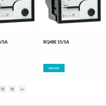
0/5A
RQ48E 15/5A
Läs mer
35
36
>>