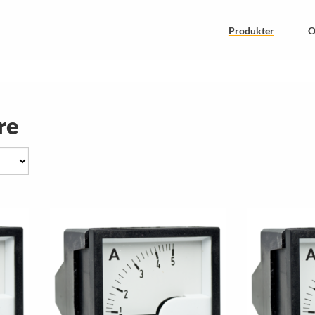
Produkter
O
KNIK
ELKVALITÉ
re
Analoga Mätare
Elkvalité
Multiinstrument
Strömtrafo