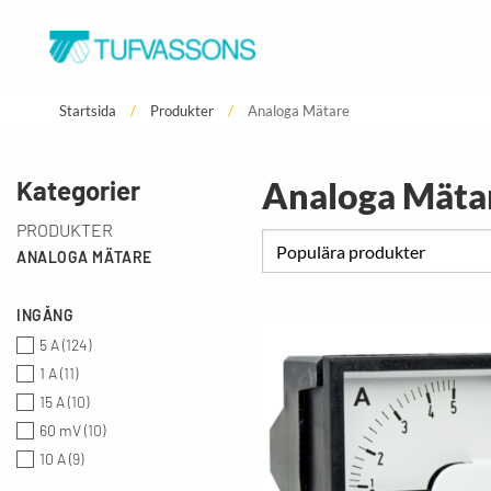
Startsida
Produkter
Analoga Mätare
STRÖMFÖRSÖRJNING
FÖRBINDNINGSTE
Kategorier
Analoga Mäta
1-Fas
Kabel
3-Fas
Kontaktdon
PRODUKTER
ANALOGA MÄTARE
Vridtrafo
INGÅNG
5 A
(
124
)
1 A
(
11
)
15 A
(
10
)
60 mV
(
10
)
10 A
(
9
)
25 A
(
9
)