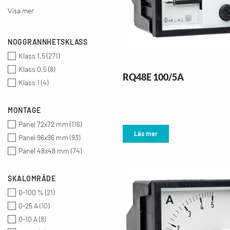
Visa mer
400 V
(
9
)
10 V
(
7
)
40 A
(
7
)
NOGGRANNHETSKLASS
230 V
(
6
)
Klass 1,5
(
271
)
500 V
(
6
)
Klass 0,5
(
8
)
RQ48E 100/5A
20 mA
(
5
)
Klass 1
(
4
)
300 V
(
5
)
4-20 mA
(
5
)
MONTAGE
6 A
(
5
)
Panel 72x72 mm
(
116
)
60 A
(
5
)
Läs mer
Panel 96x96 mm
(
93
)
250 V
(
4
)
Panel 48x48 mm
(
74
)
30 A
(
4
)
40 V
(
4
)
SKALOMRÅDE
600 V
(
4
)
0-100 %
(
21
)
150 V
(
3
)
0-25 A
(
10
)
2,5 A
(
3
)
0-10 A
(
8
)
25 V
(
3
)