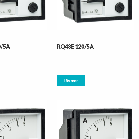
0/5A
RQ48E 120/5A
Läs mer