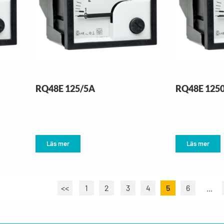
RQ48E 125/5A
RQ48E 125
Läs mer
Läs mer
<<
1
2
3
4
5
6
...