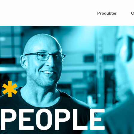
Produkter
O
KNIK
ELKVALITÉ
Analoga Mätare
Elkvalité
Multiinstrument
R
Strömtrafo
 PEOPLE