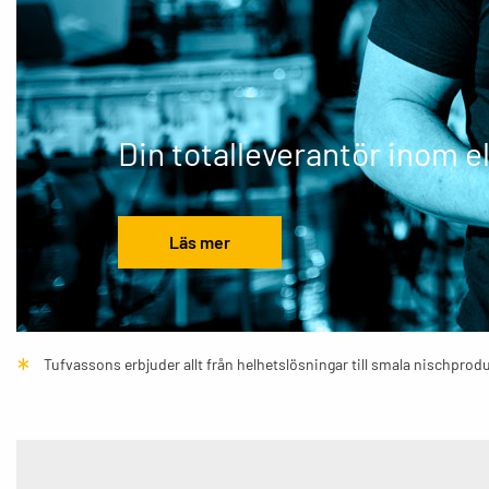
Din totalleverantör inom e
Läs mer
Tufvassons erbjuder allt från helhetslösningar till smala nischprod