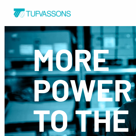
STRÖMFÖRSÖRJNING
FÖRBINDNINGSTE
MORE
1-Fas
Kabel
3-Fas
Kontaktdon
Vridtrafo
POWE
TO THE