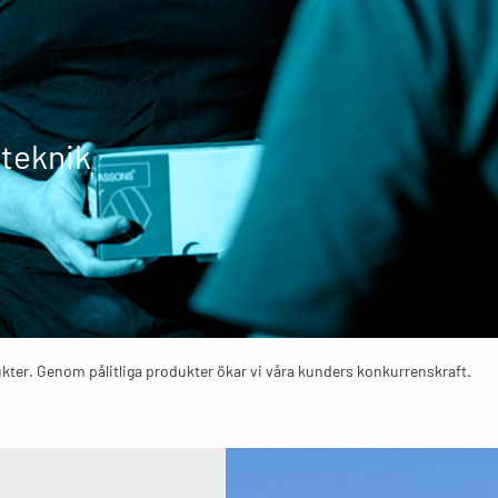
lteknik
ukter. Genom pålitliga produkter ökar vi våra kunders konkurrenskraft.