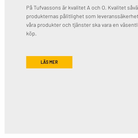
På Tufvassons är kvalitet A och O. Kvalitet såväl
produkternas pålitlighet som leveranssäkerhet
våra produkter och tjänster ska vara en väsentli
köp.
LÄS MER